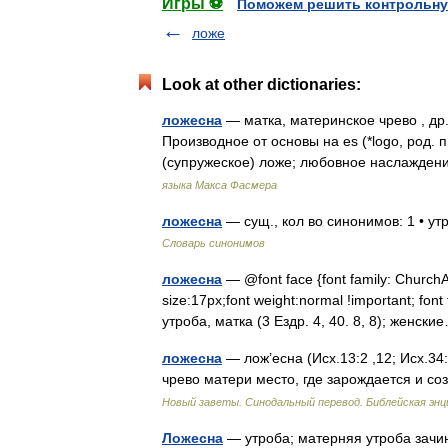
Игры ⚽
Поможем решить контрольну
ложе
Look at other dictionaries:
ложесна
— матка, материнское чрево , др. 
Производное от основы на еs (*lоgо, род. п. 
(супружеское) ложе; любовное наслажде
языка Макса Фасмера
ложесна
— сущ., кол во синонимов: 1 • у
Словарь синонимов
ложесна
— @font face {font family: ChurchAria
size:17px;font weight:normal !important; font 
утроба, матка (3 Ездр. 4, 40. 8, 8); женс
ложесна
— лож’есна (Исх.13:2 ,12; Исх.34:1
чрево матери место, где зарождается и со
Новый заветы. Синодальный перевод. Библейская энц
Ложесна
— утроба; матерняя утроба з