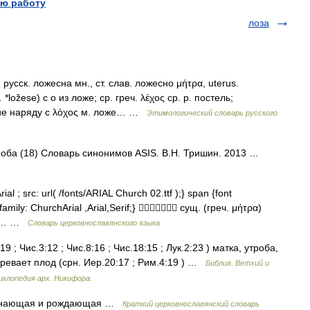
ю работу
лоза
русск. ложесна мн., ст. слав. ложесно μήτρα, uterus.
*lоžеsе) с о из ложе; ср. греч. λέχος ср. р. постель;
ние наряду с λόχος м. ложе… …
Этимологический словарь русского
троба (18) Словарь синонимов ASIS. В.Н. Тришин. 2013 …
l ; src: url( /fonts/ARIAL Church 02.ttf );} span {font
family: ChurchArial ,Arial,Serif;}  сущ. (греч. μήτρα)
кие… …
Словарь церковнославянского языка
9 ; Чис.3:12 ; Чис.8:16 ; Чис.18:15 ; Лук.2:23 ) матка, утроба,
зревает плод (срн. Иер.20:17 ; Рим.4:19 ) …
Библия. Ветхий и
иклопедия арх. Никифора.
ачинающая и рождающая …
Краткий церковнославянский словарь