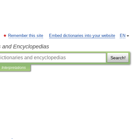
Remember this site
Embed dictionaries into your website
EN
s and Encyclopedias
Search!
Interpretations