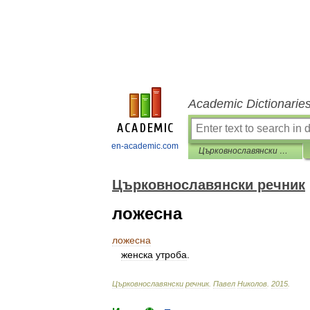
Academic Dictionarie
en-academic.com
Църковнославянски речник
Църковнославянски речник
ложесна
ложесна
женска
утроба
.
Църковнославянски
речник
.
Павел
Николов
.
2015
.