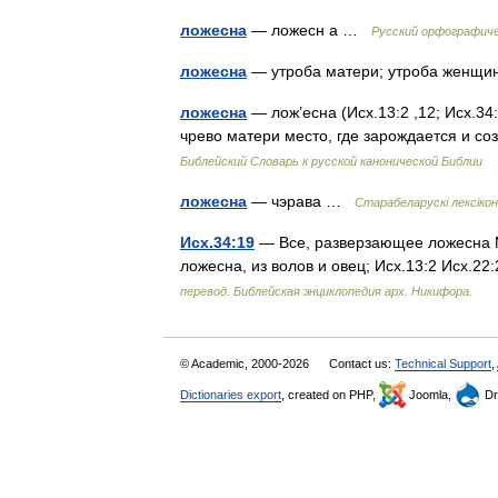
ложесна
— ложесн а …
Русский орфографиче
ложесна
— утроба матери; утроба жен
ложесна
— лож’есна (Исх.13:2 ,12; Исх.34:1
чрево матери место, где зарождается и со
Библейский Словарь к русской канонической Библии
ложесна
— чэрава …
Старабеларускі лексікон
Исх.34:19
— Все, разверзающее ложесна Мн
ложесна, из волов и овец; Исх.13:2 Исх.2
перевод. Библейская энциклопедия арх. Никифора.
© Academic, 2000-2026
Contact us:
Technical Support
,
Dictionaries export
, created on PHP,
Joomla,
Dr