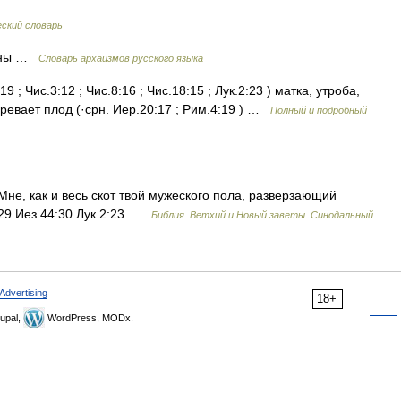
ский словарь
щины …
Cловарь архаизмов русского языка
9 ; Чис.3:12 ; Чис.8:16 ; Чис.18:15 ; Лук.2:23 ) матка, утроба,
зревает плод (·срн. Иер.20:17 ; Рим.4:19 ) …
Полный и подробный
е, как и весь скот твой мужеского пола, разверзающий
2:29 Иез.44:30 Лук.2:23 …
Библия. Ветхий и Новый заветы. Синодальный
Advertising
18+
upal,
WordPress, MODx.